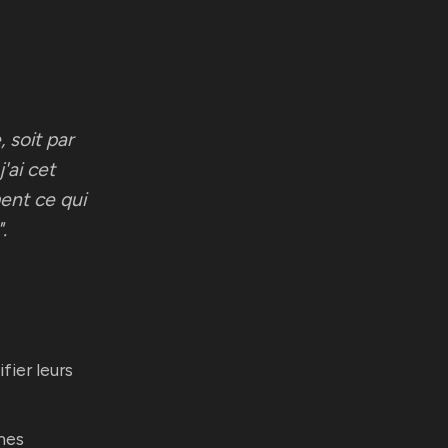
 soit par
'ai cet
ent ce qui
.
fier leurs
mes