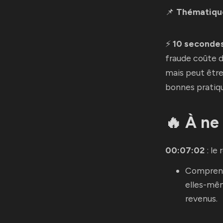
📌
Thématiqu
⚡
10 seconde
fraude coûte de
mais peut êtr
bonnes pratiq
🔥 À ne
00:07:02
: le
Comprendr
elles-mêm
revenus.