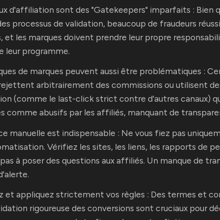
x d'affiliation sont des "Gatekeepers" imparfaits : Bien qu
 des processus de validation, beaucoup de fraudeurs réuss
s, et les marques doivent prendre leur propre responsabili
e leur programme.
ques de marques peuvent aussi être problématiques : Ce
ejettent arbitrairement des commissions ou utilisent d
tion (comme le last-click strict contre d'autres canaux) q
s comme abusifs par les affiliés, manquant de transpare
nce manuelle est indispensable : Ne vous fiez pas uniquem
omatisation. Vérifiez les sites, les liens, les rapports de
 pas à poser des questions aux affiliés. Un manque de tr
d'alerte.
z et appliquez strictement vos règles : Des termes et con
lidation rigoureuse des conversions sont cruciaux pour dé