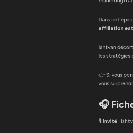
marketing d'af
Dans cet épis
affiliation es
Ishtvan décorti
les stratégies
👉 Si vous pen
vous surprendr
🎧 Fich
🎙
Invité
:
Ishtv