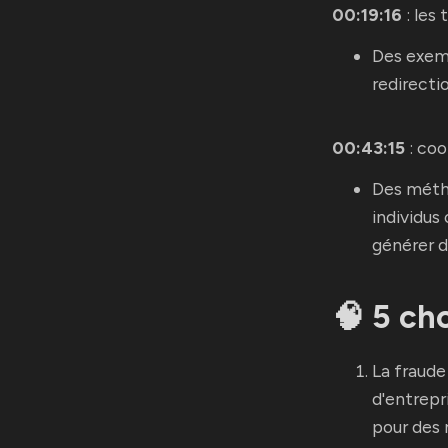
00:19:16
: les
Des exemp
redirecti
00:43:15
: co
Des métho
individus
générer 
🧠 5 cho
La fraude 
d'entrepr
pour des 