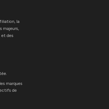
iliation, la
rs majeurs,
 et des
tée.
 des marques
ectifs de