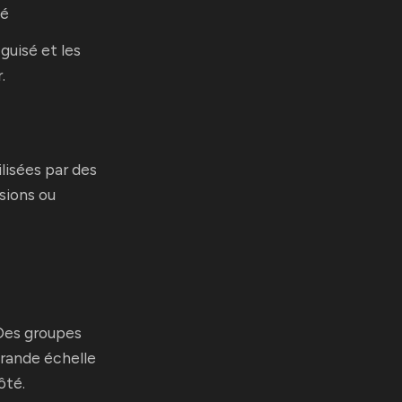
cé
uisé et les
.
lisées par des
sions ou
: Des groupes
grande échelle
ôté.