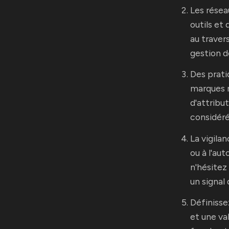
Les réseau
outils et
au traver
gestion d
Des prati
marques r
d'attribu
considéré
La vigila
ou à l'aut
n'hésitez
un signal 
Définisse
et une va