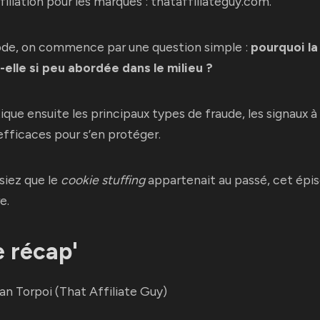
filiation pour les marques :
thataffiliateguy.com
.
ode, on commence par une question simple :
pourquoi la
t-elle si peu abordée dans le milieu ?
que ensuite les principaux types de fraude, les signaux à s
 efficaces pour s’en protéger.
siez que le
cookie stuffing
appartenait au passé, cet épis
e.
e récap'
an Torpoi
(That Affiliate Guy)