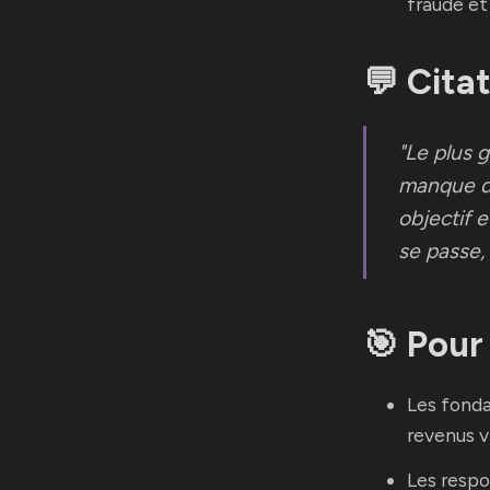
fraude et
💬 Cita
"Le plus 
manque de
objectif 
se passe, 
🎯 Pour 
Les fonda
revenus vi
Les resp