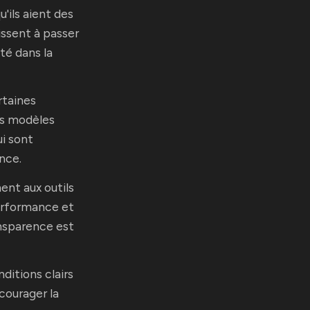
'ils aient des
issent à passer
té dans la
rtaines
es modèles
ui sont
nce.
ent aux outils
 performance et
ansparence est
ditions clairs
courager la