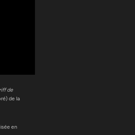
iff de
ré) de la
lisée en