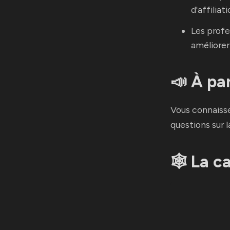
d'affiliati
Les profe
améliorer
📣 À pa
Vous connaisse
questions sur l
🕸️ La 